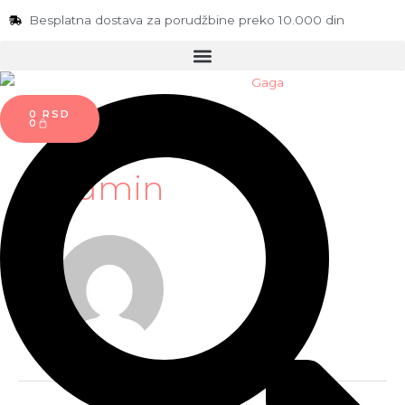
Besplatna dostava za porudžbine preko 10.000 din
0
RSD
0
admin