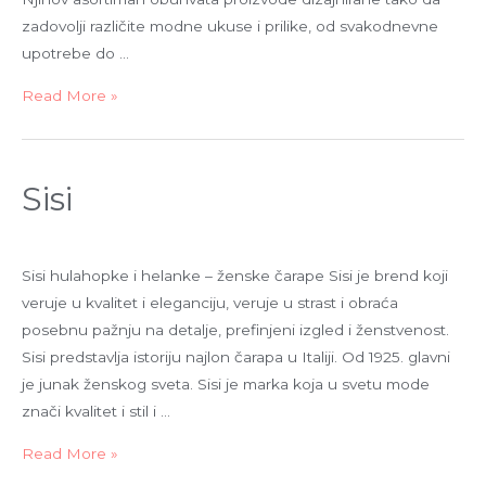
zadovolji različite modne ukuse i prilike, od svakodnevne
upotrebe do …
Read More »
Sisi
Sisi hulahopke i helanke – ženske čarape Sisi je brend koji
veruje u kvalitet i eleganciju, veruje u strast i obraća
posebnu pažnju na detalje, prefinjeni izgled i ženstvenost.
Sisi predstavlja istoriju najlon čarapa u Italiji. Od 1925. glavni
je junak ženskog sveta. Sisi je marka koja u svetu mode
znači kvalitet i stil i …
Read More »