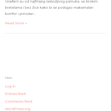
Izrađeni su od najfinijeg rastezljivog pamuka, sa širokim
bretelama i bez žice kako bi se postigao maksimalan
komfor i prirodan …
Read More »
Meta
Log in
Entries feed
Comments feed
WordPress.org