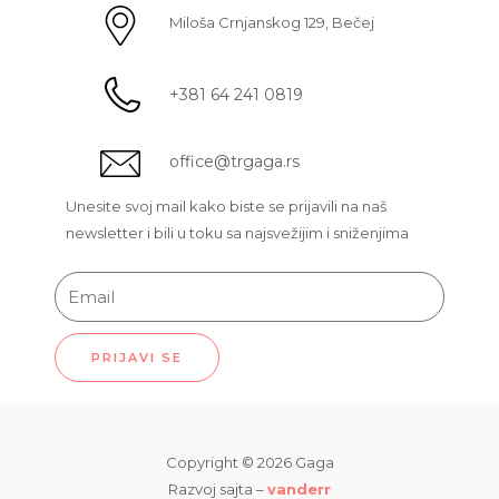
Miloša Crnjanskog 129, Bečej
+381 64 241 0819
office@trgaga.rs
Unesite svoj mail kako biste se prijavili na naš
newsletter i bili u toku sa najsvežijim i sniženjima
PRIJAVI SE
Copyright © 2026 Gaga
Razvoj sajta –
vanderr