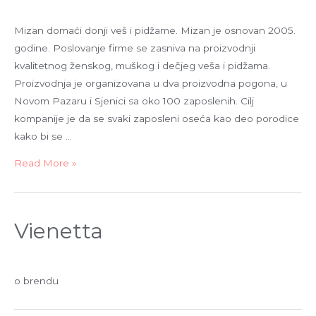
Mizan domaći donji veš i pidžame. Mizan je osnovan 2005.
godine. Poslovanje firme se zasniva na proizvodnji
kvalitetnog ženskog, muškog i dečjeg veša i pidžama.
Proizvodnja je organizovana u dva proizvodna pogona, u
Novom Pazaru i Sjenici sa oko 100 zaposlenih. Cilj
kompanije je da se svaki zaposleni oseća kao deo porodice
kako bi se …
Read More »
Vienetta
o brendu