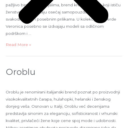
pažljivo biranim materijalima, brend kreira komade koji ističu
ženstvenost i pružaju osećaj samopouzdanja u
svakodnevnim i posebnim prilikama. U kolekcijama Verde
Veronica posebno se izdvajaju modeli sa odličnom
podrškom i …
Read More »
Oroblu
Oroblu je renomirani italijanski brend poznat po proizvodnji
visokokvalitetnih čarapa, hulahopki, helanski i ženskog
donjeg veša. Osnovan u Italiji, Oroblu već decenijama
predstavlja sinonim za eleganciju, sofisticiranost i vrhunski
kvalitet, privlačeći žene koje cene spoj mode i udobnosti.
Njihov asortiman obuhvata proizvode dizajnirane tako da