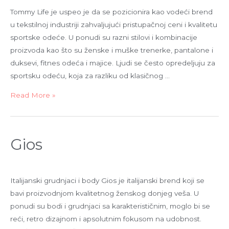
Tommy Life je uspeo je da se pozicionira kao vodeći brend
u tekstilnoj industriji zahvaljujući pristupačnoj ceni i kvalitetu
sportske odeće. U ponudi su razni stilovi i kombinacije
proizvoda kao što su ženske i muške trenerke, pantalone i
duksevi, fitnes odeća i majice. Ljudi se često opredeljuju za
sportsku odeću, koja za razliku od klasičnog …
Read More »
Gios
Italijanski grudnjaci i body Gios je italijanski brend koji se
bavi proizvodnjom kvalitetnog ženskog donjeg veša. U
ponudi su bodi i grudnjaci sa karakterističnim, moglo bi se
reći, retro dizajnom i apsolutnim fokusom na udobnost.