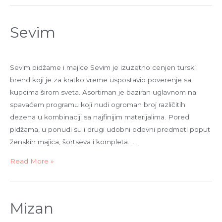
Sevim
Sevim pidžame i majice Sevim je izuzetno cenjen turski
brend koji je za kratko vreme uspostavio poverenje sa
kupcima širom sveta. Asortiman je baziran uglavnom na
spavaćem programu koji nudi ogroman broj različitih
dezena u kombinaciji sa najfinijim materijalima. Pored
pidžama, u ponudi su i drugi udobni odevni predmeti poput
ženskih majica, šortseva i kompleta. …
Read More »
Mizan