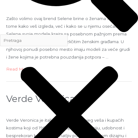
Zašto volimo ovaj brend Selene brine o ženama Ne samo o
tome kako veš izgleda, već i kako se u njemu osećaš.
Selene svoje modele kreira sa posebnom pažnjom prema
udobnosti, dobroj potpori i različitim ženskim građama. U
njihovoj ponudi posebno mesto imaju modeli za veće grudi
i žene kojima je potrebna pouzdanija potpora – …
Read More »
Verde Veronica
Verde Veronica je italijanski brend donjeg veša i kupaćih
kostima koji od 1983. godine spaja eleganciju, udobnost i
besprekoran kroj. Prepoznatljiv po sofisticiranom dizajnu i