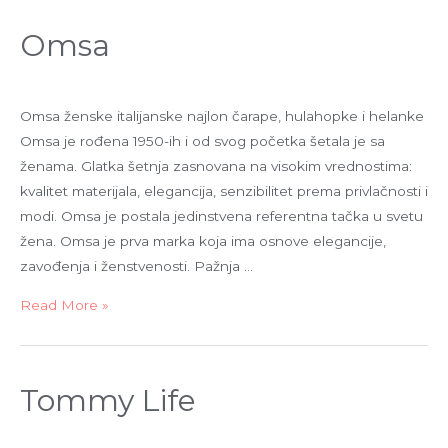
Omsa
Omsa ženske italijanske najlon čarape, hulahopke i helanke
Omsa je rođena 1950-ih i od svog početka šetala je sa
ženama. Glatka šetnja zasnovana na visokim vrednostima:
kvalitet materijala, elegancija, senzibilitet prema privlačnosti i
modi. Omsa je postala jedinstvena referentna tačka u svetu
žena. Omsa je prva marka koja ima osnove elegancije,
zavođenja i ženstvenosti. Pažnja …
Read More »
Tommy Life