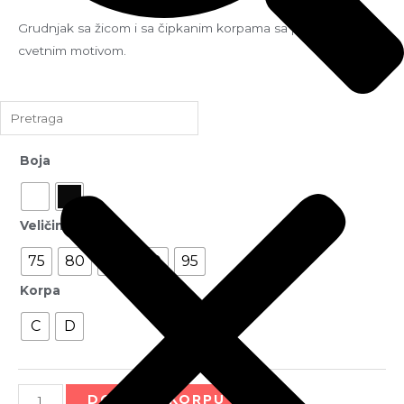
Grudnjak sa žicom i sa čipkanim korpama sa predivnim
cvetnim motivom.
2.700
rsd
Boja
Veličina
75
80
85
90
95
Korpa
C
D