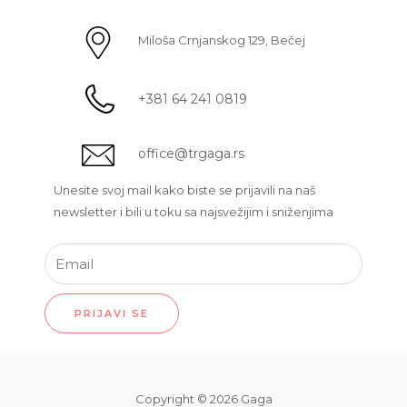
Miloša Crnjanskog 129, Bečej
+381 64 241 0819
office@trgaga.rs
Unesite svoj mail kako biste se prijavili na naš
newsletter i bili u toku sa najsvežijim i sniženjima
PRIJAVI SE
Copyright © 2026 Gaga