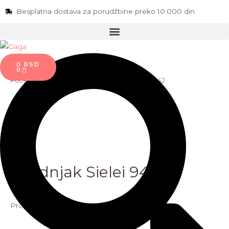
Besplatna dostava za porudžbine preko 10.000 din
0
RSD
0
Početna
/
Žene
/
Grudnjaci
/ Grudnjak Sielei 942
Grudnjak Sielei 942
Proizvođač:
Sielei