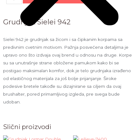
Grudnjak Sielei 942
Sielei 942 je grudnjak sa žicom i sa čipkanim korpama sa
predivnim cvetnim motivom. Pažnja posvećena detaljima je
upravo ono što izdvaja ovaj brend u odnosu na druge. Korpe
su sa unutrašnje strane obložene pamukom kako bi se
postigao maksimalan komfor, dok je telo grudnjaka izrađeno
od elastičnog materijala za još bolje prijanjanje. Široke
podesive bretele takođe su dizajnirane sa ciljem da ovaj
brushalter, pored primamljivog izgleda, pre svega bude
udoban.
Slični proizvodi