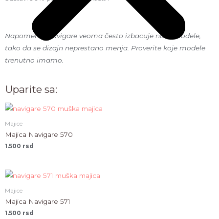
Napomena: Navigare veoma često izbacuje nove modele,
tako da se dizajn neprestano menja. Proverite koje modele
trenutno imamo.
Uparite sa:
Majice
Majica Navigare 570
1.500
rsd
Majice
Majica Navigare 571
1.500
rsd