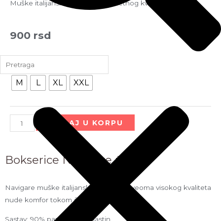
Muške italijanske bokserice izuzetnog kvaliteta
900
rsd
Veličina
M
L
XL
XXL
Bokserice Navigare #2
Navigare muške italijanske bokserice veoma visokog kvaliteta
nude komfor tokom čitavog dana.
Sastav: 90% pamuk, 10% elastin