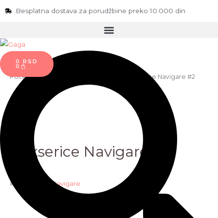
Besplatna dostava za porudžbine preko 10.000 din
0
RSD
0
Početna
/
Muškarci
/
Bokserice i slip
/ Bokserice Navigare #2
Bokserice Navigare #2
Proizvođač:
Navigare