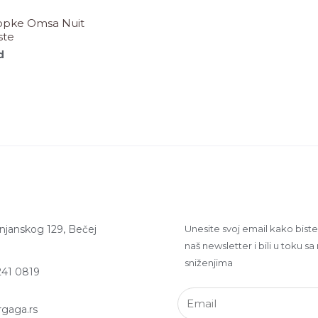
opke Omsa Nuit
ste
d
rnjanskog 129, Bečej
Unesite svoj email kako biste s
naš newsletter i bili u toku sa
sniženjima
241 0819
rgaga.rs