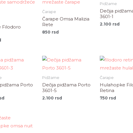
Pidžame
Dečija pidžam
Čarape
3601-1
Čarape Omsa Malizia
2.100
rsd
Rete
 Filodoro
850
rsd
d
e
Pidžame
Čarape
 pidžama Porto
Dečija pidžama Porto
Hulahopke Fil
3601-5
Retina
sd
2.100
rsd
750
rsd