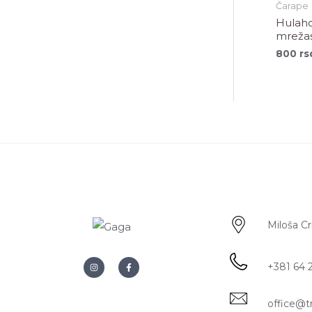
Čarape
Hulah
mreža
800
rs
Miloša C
+381 64 
office@t