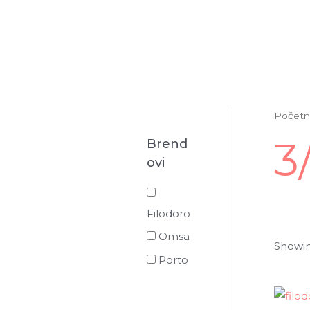
Početn
3
Brend
ovi
Filodoro
Omsa
Showing
Porto