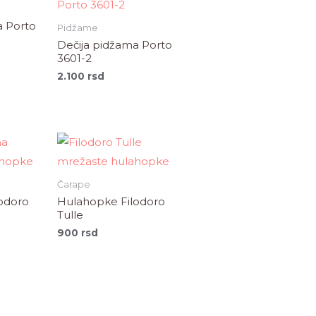
a Porto
Pidžame
Dečija pidžama Porto
3601-2
2.100
rsd
Čarape
odoro
Hulahopke Filodoro
Tulle
900
rsd