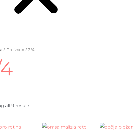
a
/ Proizvod / 3/4
/4
 all 9 results