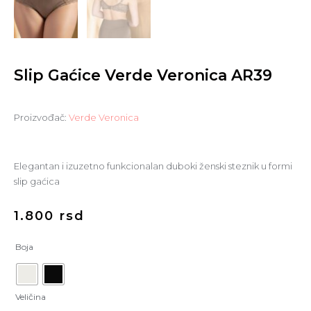
Slip Gaćice Verde Veronica AR39
Proizvođač:
Verde Veronica
Elegantan i izuzetno funkcionalan duboki ženski steznik u formi
slip gaćica
1.800
rsd
Boja
Veličina