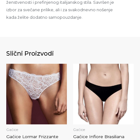
ženstvenosti i prefinjenog italijanskog stila. Savršen je
izbor za svečane prilike, ali i za svakodnevno nošenje
kada želite dodatno samopouzdanje.
Slični Proizvodi
Gaćice
Gaćice
Gaćice Lormar Frizzante
Gaćice Infiore Brasiliana