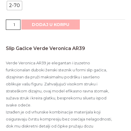
2-70
Slip Gaćice Verde Veronica AR39
Verde Veronica AR39 je elegantan i izuzetno
funkcionalan duboki ženski steznik u formi slip gaćica,
dizajniran da pruži maksimalnu podršku i savršeno
oblikuje vašu figuru. Zahvaljujući visokom struku i
strateškom dizajnu, ovaj model efikasno ravna stomak,
sužava struk i kreira glatku, besprekornu siluetu ispod
svake odeće.
Izrađen je od vrhunske kombinacije materijala koji
osiguravaju čvrstu kompresiju bez osećaja nelagodnosti,
dok mu diskretni detalji od čipke pružaju dozu