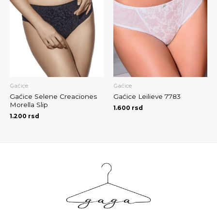
Gaćice
Gaćice
Gaćice Selene Creaciones
Gaćice Leilieve 7783
Morella Slip
1.600
rsd
1.200
rsd