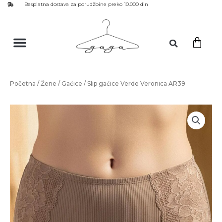
Besplatna dostava za porudžbine preko 10.000 din
Početna
/
Žene
/
Gaćice
/ Slip gaćice Verde Veronica AR39