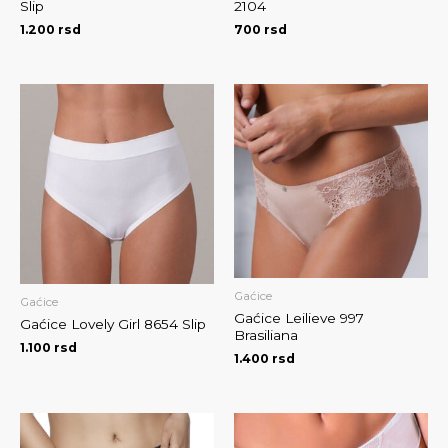
Slip
2104
1.200
rsd
700
rsd
Gaćice
Gaćice
Gaćice Leilieve 997
Gaćice Lovely Girl 8654 Slip
Brasiliana
1.100
rsd
1.400
rsd