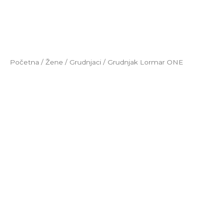
Početna
/
Žene
/
Grudnjaci
/ Grudnjak Lormar ONE