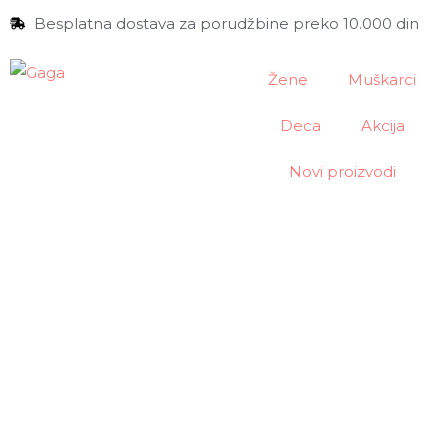
Besplatna dostava za porudžbine preko 10.000 din
Žene
Muškarci
Deca
Akcija
Novi proizvodi