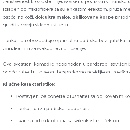
ženstvenost kroz čiste linije, savršenu podršku i vrhunsku
Izrađen od mikrofibera sa svilenkastim efektom, pruža me
osećaj na koži, dok
ultra meke, oblikovane korpe
prirodn
grudi i stvaraju skladnu siluetu.
Tanka žica obezbeđuje optimalnu podršku bez gubitka la
čini idealnim za svakodnevno nošenje.
Ovaj svestrani komad je neophodan u garderobi, savršen i
odeće zahvaljujući svom besprekorno nevidljivom završet
Ključne karakteristike:
Postavljeni balconette brushalter sa oblikovanim 
Tanka žica za podršku i udobnost
Tkanina od mikrofibera sa svilenkastim efektom