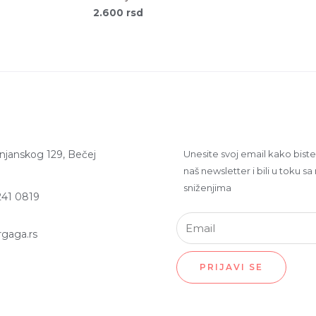
2.600
rsd
rnjanskog 129, Bečej
Unesite svoj email kako biste s
naš newsletter i bili u toku sa
sniženjima
241 0819
rgaga.rs
PRIJAVI SE