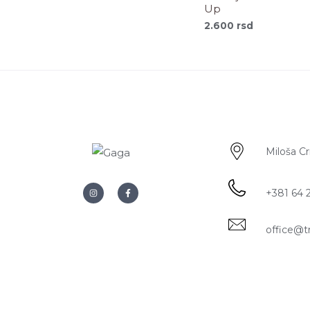
Up
2.600
rsd
Miloša C
+381 64 
office@t