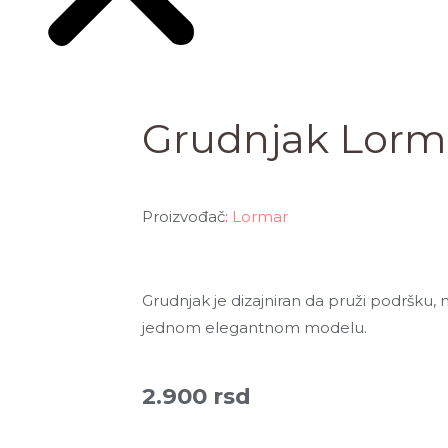
Grudnjak Lor
Proizvođač:
Lormar
Grudnjak je dizajniran da pruži podršku
jednom elegantnom modelu.
2.900
rsd