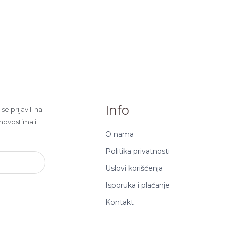
Info
e prijavili na
 novostima i
O nama
Politika privatnosti
Uslovi korišćenja
Isporuka i plaćanje
Kontakt