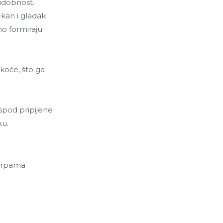
 udobnost.
kan i gladak
o formiraju
koće, što ga
spod pripijene
ku.
korpama