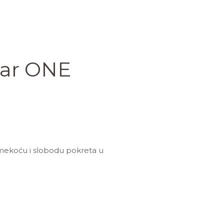
mar ONE
, mekoću i slobodu pokreta u