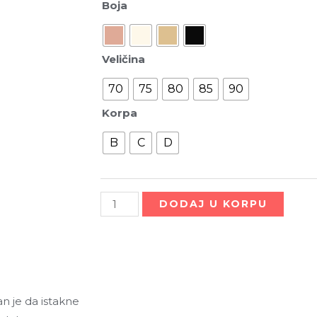
Boja
Veličina
70
75
80
85
90
Korpa
B
C
D
n je da istakne