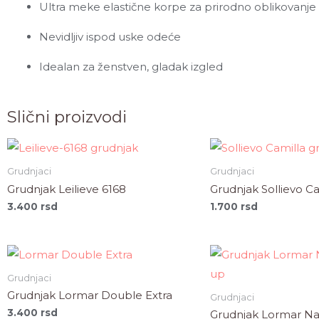
Ultra meke elastične korpe za prirodno oblikovanje
Nevidljiv ispod uske odeće
Idealan za ženstven, gladak izgled
Slični proizvodi
Grudnjaci
Grudnjaci
Grudnjak Leilieve 6168
Grudnjak Sollievo Ca
3.400
rsd
1.700
rsd
Grudnjaci
Grudnjak Lormar Double Extra
Grudnjaci
3.400
rsd
Grudnjak Lormar Na